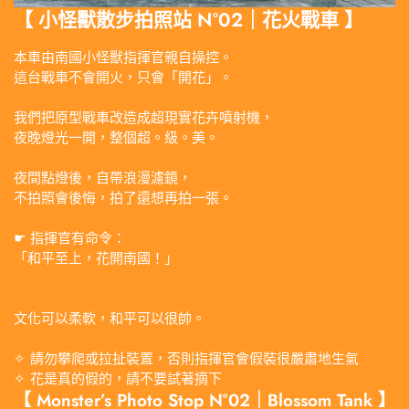
【 小怪獸散步拍照站 N°02｜花火戰車 】
本車由南國小怪獸指揮官親自操控。
這台戰車不會開火，只會「開花」。
我們把原型戰車改造成超現實花卉噴射機，
夜晚燈光一開，整個超。級。美。
夜間點燈後，自帶浪漫濾鏡，
不拍照會後悔，拍了還想再拍一張。
☛ 指揮官有命令：
「和平至上，花開南國！」
文化可以柔軟，和平可以很帥。
✧ 請勿攀爬或拉扯裝置，否則指揮官會假裝很嚴肅地生氣
✧ 花是真的假的，請不要試著摘下
【 Monster’s Photo Stop N°02｜Blossom Tank 】