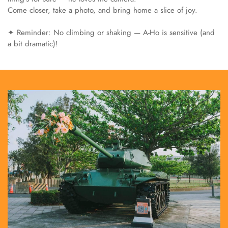
Come closer, take a photo, and bring home a slice of joy.
✦ Reminder: No climbing or shaking — A-Ho is sensitive (and
a bit dramatic)!