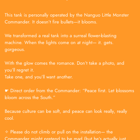
This tank is personally operated by the Nanguo Little Monster
Commander. It doesn’t fire bullets—it blooms.
We transformed a real tank into a surreal flower-blasting
machine. When the lights come on at night— it. gets.
gorgeous.
With the glow comes the romance. Don’t take a photo, and
you’ll regret it.
Take one, and you’ll want another.
☛ Direct order from the Commander: “Peace first. Let blossoms
bloom across the South.”
Because culture can be soft, and peace can look really, really
cool.
✧ Please do not climb or pull on the installation— the
Commander might pretend to be mad (but he’s actually just