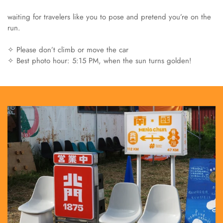
waiting for travelers like you to pose and pretend you’re on the
run.
✧ Please don’t climb or move the car
✧ Best photo hour: 5:15 PM, when the sun turns golden!