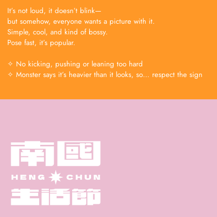
It’s not loud, it doesn’t blink—
but somehow, everyone wants a picture with it.
Simple, cool, and kind of bossy.
Pose fast, it’s popular.
✧ No kicking, pushing or leaning too hard
✧ Monster says it’s heavier than it looks, so… respect the sign