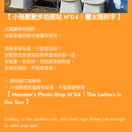
【 小怪獸散步拍照站 N°04｜曬太陽的字 】
太陽曬得剛剛好，
這面金屬招牌也被曬到發亮。
簡簡單單站著，什麼都沒說，
卻默默成為現場拍照率最高的那一面。
有點重、有點拽，但拍起來超有感。
走過別錯過，不拍會遺憾！
✧ 請勿敲打或推倒
✧ 小怪獸說這個牌有點重，不能隨便挑釁
【 Monster’s Photo Stop N°04｜The Letters in
the Sun 】
Soaking in the southern sun, this metal sign shines just enough
to catch your eye.