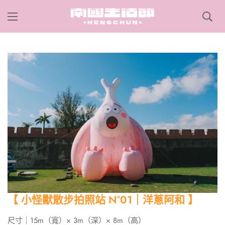
【 小怪獸散步拍照站 N°01｜洋蔥阿和 】
尺寸｜15m（寬）× 3m（深）× 8m（高）